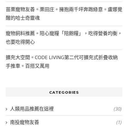
苗栗寵物友善。栗田庄。擁抱兩千坪奔跑綠意。盧娜覺
醒的哈士奇靈魂
寵物飼料推薦。陪心寵糧「陪飽糧」，吃得營養均衡，
也要吃得開心
擴充大空間。CODE LIVING第二代可擴充式折疊收納
手推車。百搭又萬用
CATEGORIES
人類用品推薦在這裡
(30)
南投寵物友善
(1)