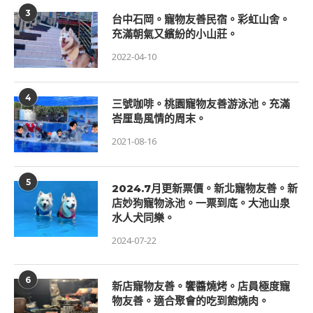
3
台中石岡。寵物友善民宿。彩虹山舍。
充滿朝氣又繽紛的小山莊。
2022-04-10
4
三號咖啡。桃園寵物友善游泳池。充滿
峇厘島風情的周末。
2021-08-16
5
2024.7月更新票價。新北寵物友善。新
店妙狗寵物泳池。一票到底。大池山泉
水人犬同樂。
2024-07-22
6
新店寵物友善。饗醬燒烤。店員極度寵
物友善。適合聚會的吃到飽燒肉。