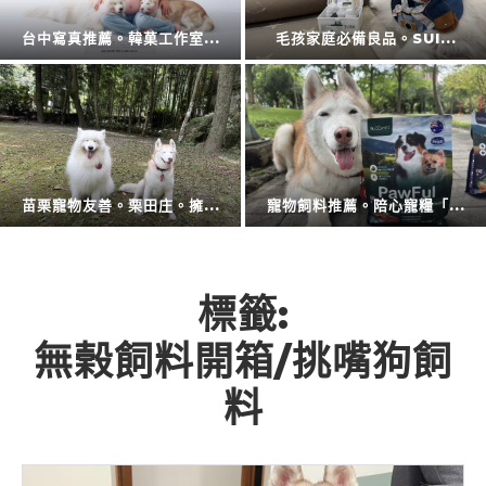
擴充大空間。CODE L...
防蚊液的第一品牌。叮寧也...
廚房神隊友登場。CAES...
衛浴還是讓專業的來。CA...
標籤:
無榖飼料開箱/挑嘴狗飼
料