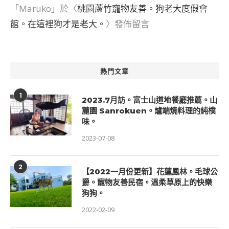
「
Maruko
」於〈
桃園蘆竹寵物友善。狗老大度假會
館。在這裡狗才是老大。
〉發佈留言
熱門文章
1
2023.7月訪。富士山道地餐廳推薦。山
麓園 Sanrokuen。爐端燒料理的純樸
味。
2023-07-08
2
【2022一月份更新】花蓮鳳林。毛球公
爵。寵物友善民宿。溫柔草原上的快樂
狗狗。
2022-02-09