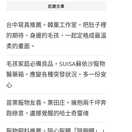
近期文章
台中寫真推薦。韓菓工作室。把肚子裡
的期待、身邊的毛孩，一起定格成最溫
柔的畫面。
毛孩家庭必備良品。SUISA蘇依沙寵物
醫藥箱。應變各種突發狀況。多一份安
心
苗栗寵物友善。栗田庄。擁抱兩千坪奔
跑綠意。盧娜覺醒的哈士奇靈魂
寵物飼料推薦。陪心寵糧「陪飽糧」，