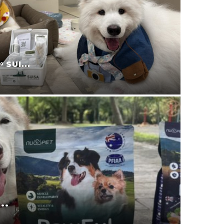
防蚊液的第一品牌。叮寧也...
2025-11-15
0 留言
是讓專業的來。CA...
0
0 留言