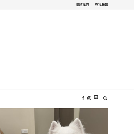
關於我們
與我聯繫
苗栗寵物友善。栗...