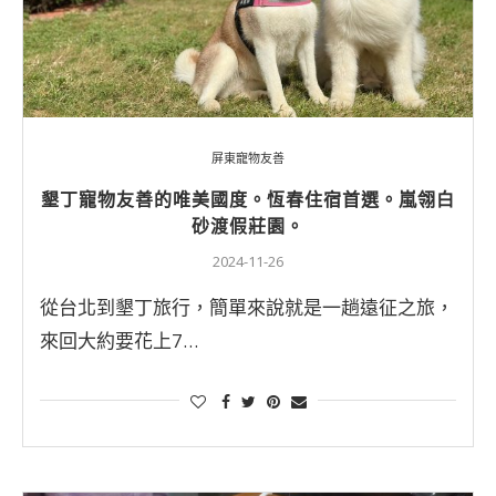
屏東寵物友善
墾丁寵物友善的唯美國度。恆春住宿首選。嵐翎白
砂渡假莊園。
2024-11-26
從台北到墾丁旅行，簡單來說就是一趟遠征之旅，
來回大約要花上7…