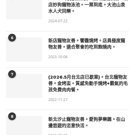
店妙狗寵物泳池。一票到底。大池山泉
水人犬同樂。
2024-07-22
6
新店寵物友善。饗醬燒烤。店員極度寵
物友善。適合聚會的吃到飽燒肉。
2023-10-06
7
(2026.5月台北店已歇業)。台北寵物友
善。金烤盃。質感免動手燒烤+霸氣的毛
孩免費肉肉餐。
2022-11-27
8
新北汐止寵物友善。愛狗夢樂園。在山
邊悠遊的恣意快活。