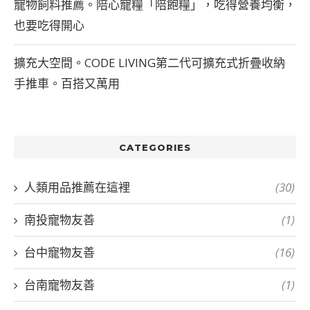
寵物飼料推薦。陪心寵糧「陪飽糧」，吃得營養均衡，
也要吃得開心
擴充大空間。CODE LIVING第二代可擴充式折疊收納
手推車。百搭又萬用
CATEGORIES
人類用品推薦在這裡
(30)
南投寵物友善
(1)
台中寵物友善
(16)
台南寵物友善
(1)