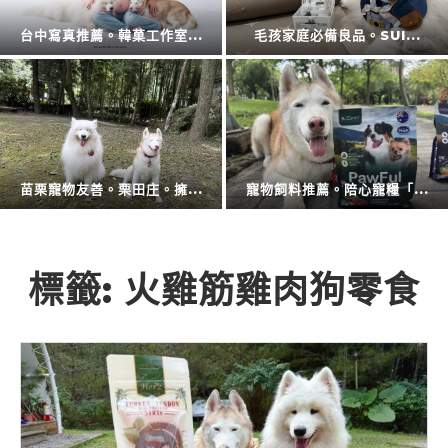
擴充大空間。CODE L...
防蚊液的第一品牌。叮寧也...
廚房神隊友登場。CAES...
衛浴還是讓專業的來。CA...
標籤:
火雞筋雞肉狗零食