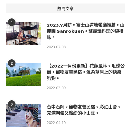
熱門文章
1
2023.7月訪。富士山道地餐廳推薦。山
麓園 Sanrokuen。爐端燒料理的純樸
味。
2023-07-08
2
【2022一月份更新】花蓮鳳林。毛球公
爵。寵物友善民宿。溫柔草原上的快樂
狗狗。
2022-02-09
3
台中石岡。寵物友善民宿。彩虹山舍。
充滿朝氣又繽紛的小山莊。
2022-04-10