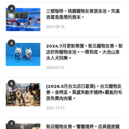
4
三號咖啡。桃園寵物友善游泳池。充滿
峇厘島風情的周末。
2021-08-16
5
2024.7月更新票價。新北寵物友善。新
店妙狗寵物泳池。一票到底。大池山泉
水人犬同樂。
2024-07-22
6
(2026.5月台北店已歇業)。台北寵物友
善。金烤盃。質感免動手燒烤+霸氣的毛
孩免費肉肉餐。
2022-11-27
7
新店寵物友善。饗醬燒烤。店員極度寵