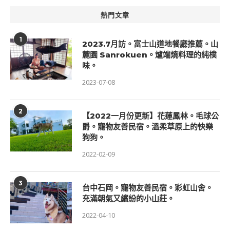
熱門文章
1
2023.7月訪。富士山道地餐廳推薦。山
麓園 Sanrokuen。爐端燒料理的純樸
味。
2023-07-08
2
【2022一月份更新】花蓮鳳林。毛球公
爵。寵物友善民宿。溫柔草原上的快樂
狗狗。
2022-02-09
3
台中石岡。寵物友善民宿。彩虹山舍。
充滿朝氣又繽紛的小山莊。
2022-04-10