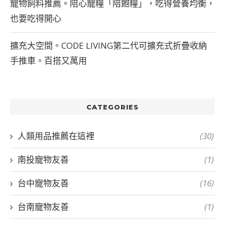
寵物飼料推薦。陪心寵糧「陪飽糧」，吃得營養均衡，
也要吃得開心
擴充大空間。CODE LIVING第二代可擴充式折疊收納
手推車。百搭又萬用
CATEGORIES
人類用品推薦在這裡
(30)
南投寵物友善
(1)
台中寵物友善
(16)
台南寵物友善
(1)