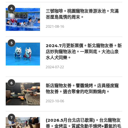
4
三號咖啡。桃園寵物友善游泳池。充滿
峇厘島風情的周末。
2021-08-16
5
2024.7月更新票價。新北寵物友善。新
店妙狗寵物泳池。一票到底。大池山泉
水人犬同樂。
2024-07-22
6
新店寵物友善。饗醬燒烤。店員極度寵
物友善。適合聚會的吃到飽燒肉。
2023-10-06
7
(2026.5月台北店已歇業)。台北寵物友
善。金烤盃。質感免動手燒烤+霸氣的毛