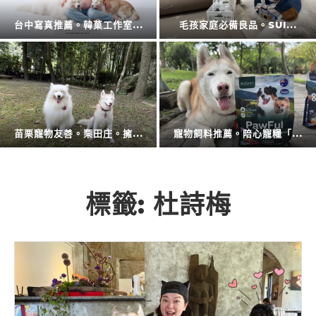
擴充大空間。CODE L...
防蚊液的第一品牌。叮寧也...
廚房神隊友登場。CAES...
衛浴還是讓專業的來。CA...
標籤:
杜詩梅