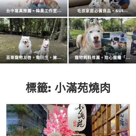
擴充大空間。CODE L...
防蚊液的第一品牌。叮寧也...
廚房神隊友登場。CAES...
衛浴還是讓專業的來。CA...
標籤:
小滿苑燒肉