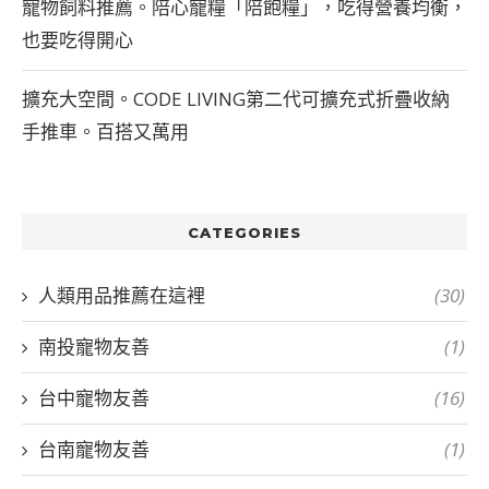
寵物飼料推薦。陪心寵糧「陪飽糧」，吃得營養均衡，
也要吃得開心
擴充大空間。CODE LIVING第二代可擴充式折疊收納
手推車。百搭又萬用
CATEGORIES
人類用品推薦在這裡
(30)
南投寵物友善
(1)
台中寵物友善
(16)
台南寵物友善
(1)