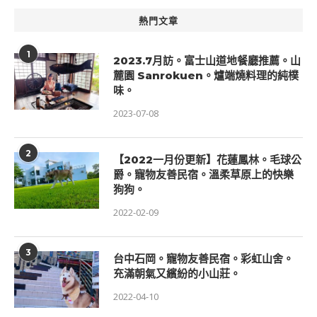
熱門文章
1
2023.7月訪。富士山道地餐廳推薦。山
麓園 Sanrokuen。爐端燒料理的純樸
味。
2023-07-08
2
【2022一月份更新】花蓮鳳林。毛球公
爵。寵物友善民宿。溫柔草原上的快樂
狗狗。
2022-02-09
3
台中石岡。寵物友善民宿。彩虹山舍。
充滿朝氣又繽紛的小山莊。
2022-04-10