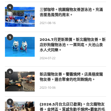
4
三號咖啡。桃園寵物友善游泳池。充滿
峇厘島風情的周末。
2021-08-16
5
2024.7月更新票價。新北寵物友善。新
店妙狗寵物泳池。一票到底。大池山泉
水人犬同樂。
2024-07-22
6
新店寵物友善。饗醬燒烤。店員極度寵
物友善。適合聚會的吃到飽燒肉。
2023-10-06
7
(2026.5月台北店已歇業)。台北寵物友
善。金烤盃。質感免動手燒烤+霸氣的毛