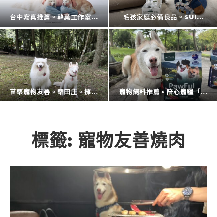
擴充大空間。CODE L...
防蚊液的第一品牌。叮寧也...
廚房神隊友登場。CAES...
衛浴還是讓專業的來。CA...
標籤:
寵物友善燒肉