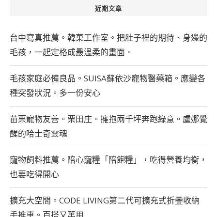
近期文章
台中寫真推薦。韓菓工作室。把肚子裡的期待、身邊的
毛孩，一起定格成最溫柔的畫面。
毛孩家庭必備良品。SUISA蘇依沙寵物醫藥箱。應變各
種突發狀況。多一份安心
苗栗寵物友善。栗田庄。擁抱兩千坪奔跑綠意。盧娜覺
醒的哈士奇靈魂
寵物飼料推薦。陪心寵糧「陪飽糧」，吃得營養均衡，
也要吃得開心
擴充大空間。CODE LIVING第二代可擴充式折疊收納
手推車。百搭又萬用