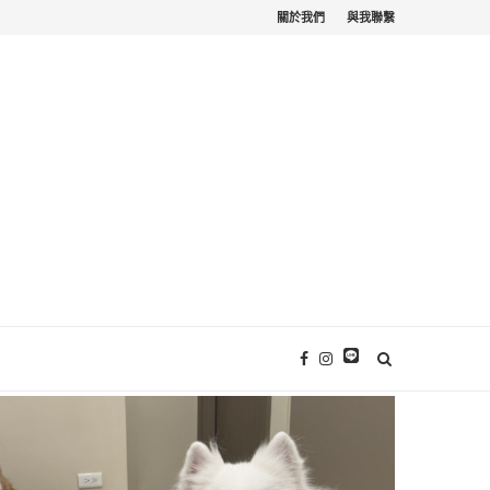
關於我們
與我聯繫
苗栗寵物友善。栗...