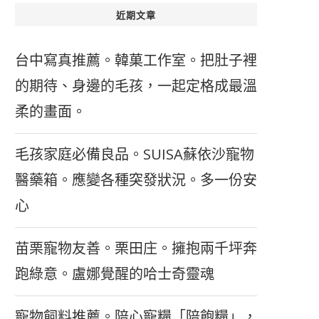
近期文章
台中寫真推薦。韓菓工作室。把肚子裡
的期待、身邊的毛孩，一起定格成最溫
柔的畫面。
毛孩家庭必備良品。SUISA蘇依沙寵物
醫藥箱。應變各種突發狀況。多一份安
心
苗栗寵物友善。栗田庄。擁抱兩千坪奔
跑綠意。盧娜覺醒的哈士奇靈魂
寵物飼料推薦。陪心寵糧「陪飽糧」，