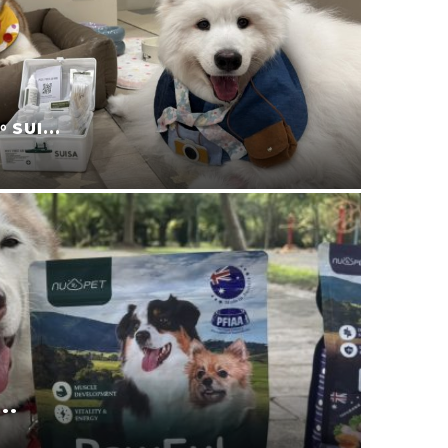
防蚊液的第一品牌。叮寧也...
2025-11-15
0 留言
是讓專業的來。CA...
0
0 留言