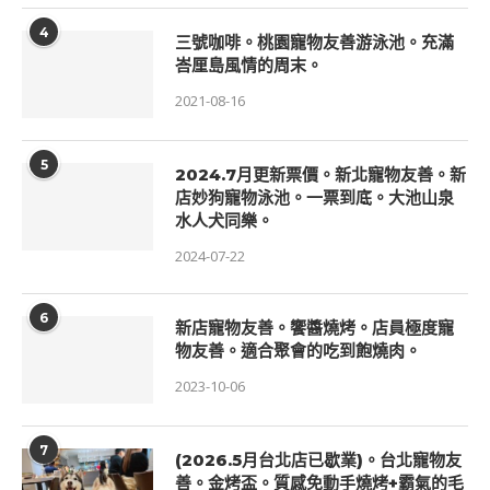
4
三號咖啡。桃園寵物友善游泳池。充滿
峇厘島風情的周末。
2021-08-16
5
2024.7月更新票價。新北寵物友善。新
店妙狗寵物泳池。一票到底。大池山泉
水人犬同樂。
2024-07-22
6
新店寵物友善。饗醬燒烤。店員極度寵
物友善。適合聚會的吃到飽燒肉。
2023-10-06
7
(2026.5月台北店已歇業)。台北寵物友
善。金烤盃。質感免動手燒烤+霸氣的毛