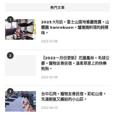
熱門文章
1
2023.7月訪。富士山道地餐廳推薦。山
麓園 Sanrokuen。爐端燒料理的純樸
味。
2023-07-08
2
【2022一月份更新】花蓮鳳林。毛球公
爵。寵物友善民宿。溫柔草原上的快樂
狗狗。
2022-02-09
3
台中石岡。寵物友善民宿。彩虹山舍。
充滿朝氣又繽紛的小山莊。
2022-04-10