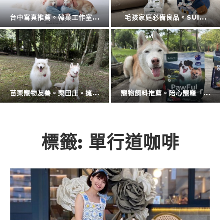
擴充大空間。CODE L...
防蚊液的第一品牌。叮寧也...
廚房神隊友登場。CAES...
衛浴還是讓專業的來。CA...
標籤:
單行道咖啡