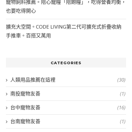
寵物飼料推薦。陪心寵糧「陪飽糧」，吃得營養均衡，
也要吃得開心
擴充大空間。CODE LIVING第二代可擴充式折疊收納
手推車。百搭又萬用
CATEGORIES
人類用品推薦在這裡
(30)
南投寵物友善
(1)
台中寵物友善
(16)
台南寵物友善
(1)