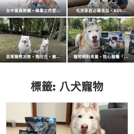
擴充大空間。CODE L...
防蚊液的第一品牌。叮寧也...
廚房神隊友登場。CAES...
衛浴還是讓專業的來。CA...
標籤:
八犬寵物