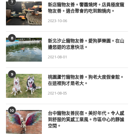
7
新店寵物友善。饗醬燒烤。店員極度寵
物友善。適合聚會的吃到飽燒肉。
2023-10-06
8
新北汐止寵物友善。愛狗夢樂園。在山
邊悠遊的恣意快活。
2021-08-01
9
桃園蘆竹寵物友善。狗老大度假會館。
在這裡狗才是老大。
2021-08-05
10
台中寵物友善民宿。美好年代。令人感
到舒服的質感工業風。市區中心的靜謐
空間。