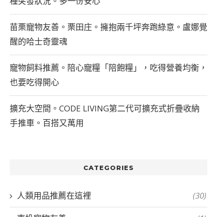
種突發狀況。多一份安心
苗栗寵物友善。栗田庄。擁抱兩千坪奔跑綠意。盧娜覺
醒的哈士奇靈魂
寵物飼料推薦。陪心寵糧「陪飽糧」，吃得營養均衡，
也要吃得開心
擴充大空間。CODE LIVING第二代可擴充式折疊收納
手推車。百搭又萬用
CATEGORIES
人類用品推薦在這裡
(30)