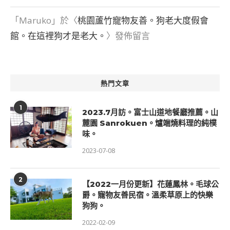
「
Maruko
」於〈
桃園蘆竹寵物友善。狗老大度假會
館。在這裡狗才是老大。
〉發佈留言
熱門文章
1
2023.7月訪。富士山道地餐廳推薦。山
麓園 Sanrokuen。爐端燒料理的純樸
味。
2023-07-08
2
【2022一月份更新】花蓮鳳林。毛球公
爵。寵物友善民宿。溫柔草原上的快樂
狗狗。
2022-02-09