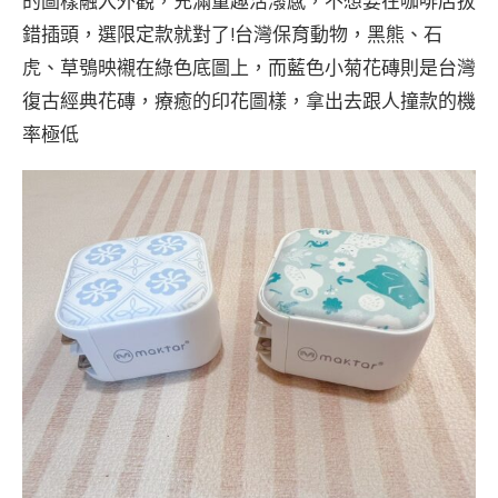
的圖樣融入外觀，充滿童趣活潑感，不想要在咖啡店拔
錯插頭，選限定款就對了!台灣保育動物，黑熊、石
虎、草鴞映襯在綠色底圖上，而藍色小菊花磚則是台灣
復古經典花磚，療癒的印花圖樣，拿出去跟人撞款的機
率極低