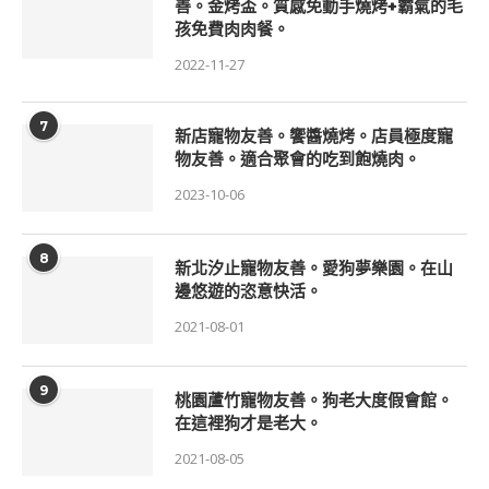
善。金烤盃。質感免動手燒烤+霸氣的毛
孩免費肉肉餐。
2022-11-27
7
新店寵物友善。饗醬燒烤。店員極度寵
物友善。適合聚會的吃到飽燒肉。
2023-10-06
8
新北汐止寵物友善。愛狗夢樂園。在山
邊悠遊的恣意快活。
2021-08-01
9
桃園蘆竹寵物友善。狗老大度假會館。
在這裡狗才是老大。
2021-08-05