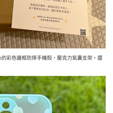
ne的彩色邊框防摔手機殼，壓克力氣囊支架，還