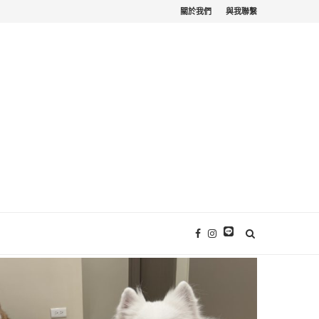
關於我們
與我聯繫
苗栗寵物友善。栗...