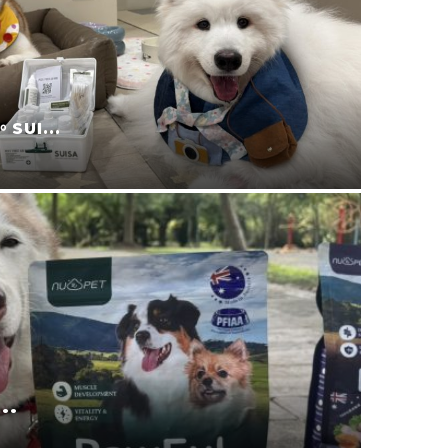
宜蘭寵
叮寧也...
2025-11-09
.
寵物零食
2025-08-24