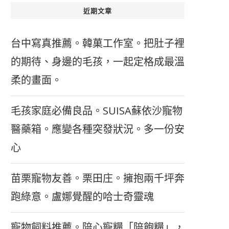
近期文章
台中寫真推薦。韓菓工作室。把肚子裡
的期待、身邊的毛孩，一起定格成最溫
柔的畫面。
毛孩家庭必備良品。SUISA蘇依沙寵物
醫藥箱。應變各種突發狀況。多一份安
心
苗栗寵物友善。栗田庄。擁抱兩千坪奔
跑綠意。盧娜覺醒的哈士奇靈魂
寵物飼料推薦。陪心寵糧「陪飽糧」，