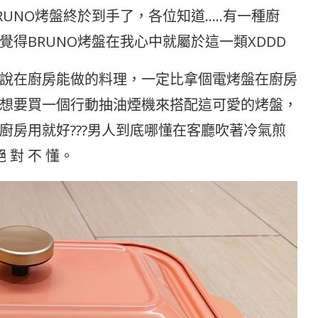
UNO烤盤終於到手了，各位知道…..有一種廚
得BRUNO烤盤在我心中就屬於這一類XDDD
說在廚房能做的料理，一定比拿個電烤盤在廚房
想要買一個行動抽油煙機來搭配這可愛的烤盤，
廚房用就好???男人到底哪懂在客廳吹著冷氣煎
 對 不 懂。