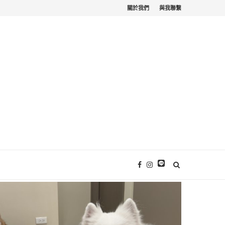
關於我們
與我聯繫
苗栗寵物友善。栗...