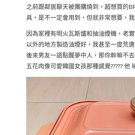
之前跟鄰居聊天被團購燒到，超想買的BR
具，是不一定會用到，但就非常想要，我覺
因為家裡有明火瓦斯爐和抽油煙機，老實
以外的地方製造油煙好，我甚至一度荒唐
後來男友一語點醒夢中人，那你幹嘛不去
五花肉像可愛韓國女孩那種感覺????? 他 絕