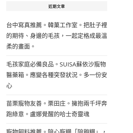
近期文章
台中寫真推薦。韓菓工作室。把肚子裡
的期待、身邊的毛孩，一起定格成最溫
柔的畫面。
毛孩家庭必備良品。SUISA蘇依沙寵物
醫藥箱。應變各種突發狀況。多一份安
心
苗栗寵物友善。栗田庄。擁抱兩千坪奔
跑綠意。盧娜覺醒的哈士奇靈魂
寵物飼料推薦。陪心寵糧「陪飽糧」，