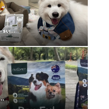
宜蘭寵
叮寧也...
2025-11-09
.
寵物零食
2025-08-24