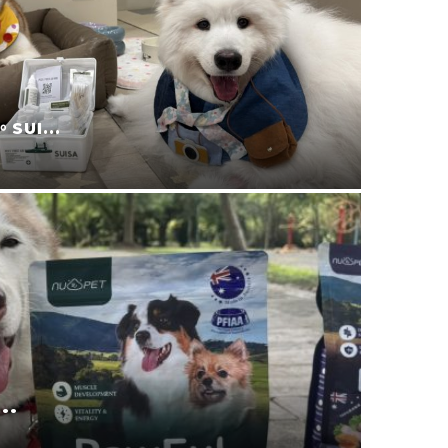
宜蘭寵
叮寧也...
2025-11-09
.
寵物零食
2025-08-24