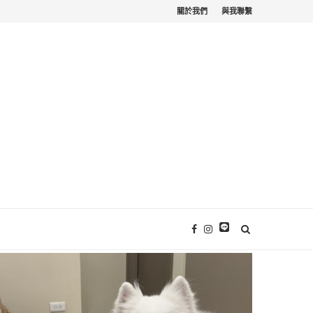
關於我們
與我聯繫
苗栗寵物友善。栗...