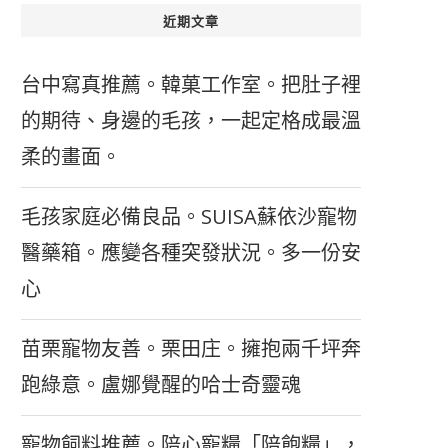
近期文章
台中寫真推薦。韓菓工作室。把肚子裡
的期待、身邊的毛孩，一起定格成最溫
柔的畫面。
毛孩家庭必備良品。SUISA蘇依沙寵物
醫藥箱。應變各種突發狀況。多一份安
心
苗栗寵物友善。栗田庄。擁抱兩千坪奔
跑綠意。盧娜覺醒的哈士奇靈魂
寵物飼料推薦。陪心寵糧「陪飽糧」，