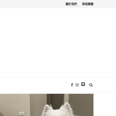
關於我們
與我聯繫
苗栗寵物友善。栗...