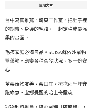
近期文章
台中寫真推薦。韓菓工作室。把肚子裡
的期待、身邊的毛孩，一起定格成最溫
柔的畫面。
毛孩家庭必備良品。SUISA蘇依沙寵物
醫藥箱。應變各種突發狀況。多一份安
心
苗栗寵物友善。栗田庄。擁抱兩千坪奔
跑綠意。盧娜覺醒的哈士奇靈魂
寵物飼料推薦。陪心寵糧「陪飽糧」，