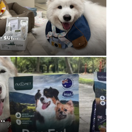
宜蘭寵
叮寧也...
2025-11-09
.
寵物零食
2025-08-24