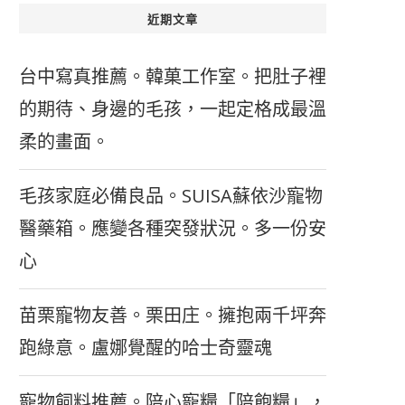
近期文章
台中寫真推薦。韓菓工作室。把肚子裡
的期待、身邊的毛孩，一起定格成最溫
柔的畫面。
毛孩家庭必備良品。SUISA蘇依沙寵物
醫藥箱。應變各種突發狀況。多一份安
心
苗栗寵物友善。栗田庄。擁抱兩千坪奔
跑綠意。盧娜覺醒的哈士奇靈魂
寵物飼料推薦。陪心寵糧「陪飽糧」，