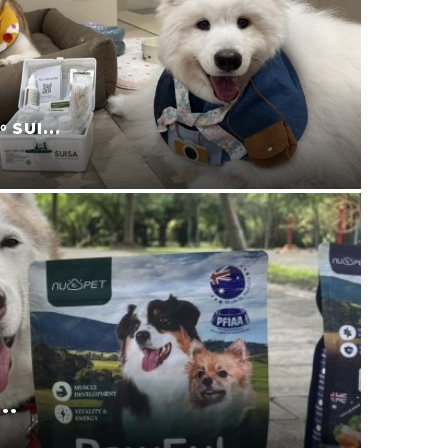
宜蘭寵
叮寧也...
2025-11-09
.
寵物零食
2025-08-24