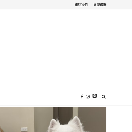
關於我們
與我聯繫
苗栗寵物友善。栗...