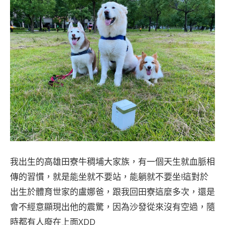
我出生的高雄田寮牛稠埔大家族，有一個天生就血脈相
傳的習慣，就是能坐就不要站，能躺就不要坐!這對於
出生於體育世家的盧娜爸，跟我回田寮這麼多次，還是
會不經意顯現出他的震驚，因為沙發從來沒有空過，隨
時都有人廢在上面XDD