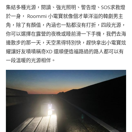
集結多種光源，閱讀、強光照明、警告燈、SOS求救燈
於一身， Roommi 小電寶就像個才華洋溢的韓劇男主
角，除了有顏值，內涵也一點都沒有打折，四段光源，
你可以選擇在露營的夜晚或睡前滑一下手機，我們去海
邊散步的那一天，天空黑得特別快，趕快拿出小電寶炫
耀讓好友嘖嘖稱奇XD 還順便造福路過的路人都可以有
一段溫暖的光源相伴。