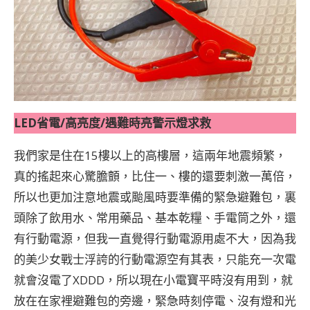
LED省電/高亮度/遇難時亮警示燈求救
我們家是住在15樓以上的高樓層，這兩年地震頻繁，
真的搖起來心驚膽顫，比住一、樓的還要刺激一萬倍，
所以也更加注意地震或颱風時要準備的緊急避難包，裏
頭除了飲用水、常用藥品、基本乾糧、手電筒之外，還
有行動電源，但我一直覺得行動電源用處不大，因為我
的美少女戰士浮誇的行動電源空有其表，只能充一次電
就會沒電了XDDD，所以現在小電寶平時沒有用到，就
放在在家裡避難包的旁邊，緊急時刻停電、沒有燈和光