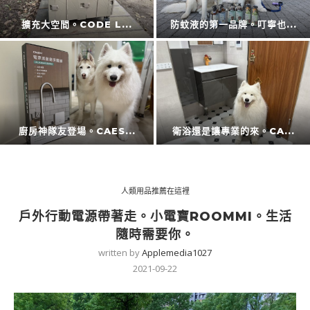
擴充大空間。CODE L...
防蚊液的第一品牌。叮寧也...
廚房神隊友登場。CAES...
衛浴還是讓專業的來。CA...
人類用品推薦在這裡
戶外行動電源帶著走。小電寶ROOMMI。生活
隨時需要你。
written by
Applemedia1027
2021-09-22