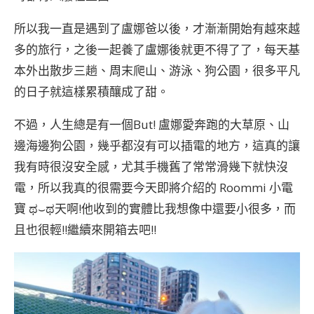
所以我一直是遇到了盧娜爸以後，才漸漸開始有越來越
多的旅行，之後一起養了盧娜後就更不得了了，每天基
本外出散步三趟、周末爬山、游泳、狗公園，很多平凡
的日子就這樣累積釀成了甜。
不過，人生總是有一個But! 盧娜愛奔跑的大草原、山
邊海邊狗公園，幾乎都沒有可以插電的地方，這真的讓
我有時很沒安全感，尤其手機舊了常常滑幾下就快沒
電，所以我真的很需要今天即將介紹的 Roommi 小電
寶 ಥ⌣ಥ天啊!他收到的實體比我想像中還要小很多，而
且也很輕!!繼續來開箱去吧!!