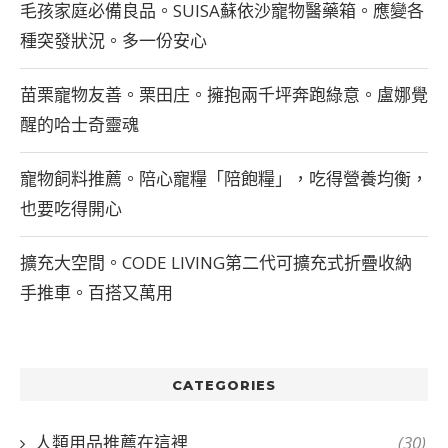
毛孩家庭必備良品。SUISA蘇依沙寵物醫藥箱。應變各
種突發狀況。多一份安心
苗栗寵物友善。栗田庄。擁抱兩千坪奔跑綠意。盧娜覺
醒的哈士奇靈魂
寵物飼料推薦。陪心寵糧「陪飽糧」，吃得營養均衡，
也要吃得開心
擴充大空間。CODE LIVING第二代可擴充式折疊收納
手推車。百搭又萬用
CATEGORIES
人類用品推薦在這裡
(30)