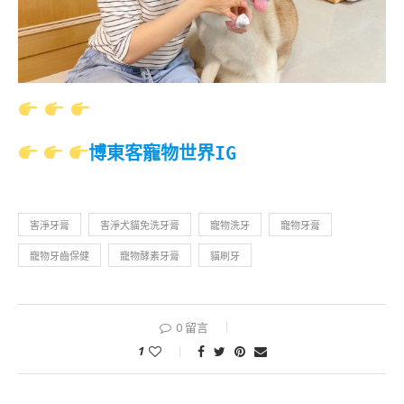
博東客寵物世界IG
害淨牙膏
害淨犬貓免洗牙膏
寵物洗牙
寵物牙膏
寵物牙齒保健
寵物酵素牙膏
貓刷牙
0 留言
1