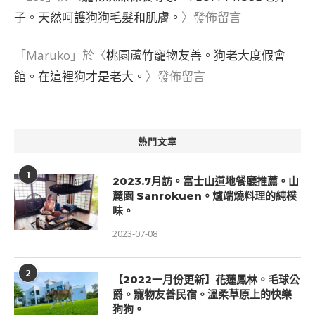
子。天然呵護狗狗毛髮和肌膚。
〉發佈留言
「
Maruko
」於〈
桃園蘆竹寵物友善。狗老大度假會
館。在這裡狗才是老大。
〉發佈留言
熱門文章
1
2023.7月訪。富士山道地餐廳推薦。山
麓園 Sanrokuen。爐端燒料理的純樸
味。
2023-07-08
2
【2022一月份更新】花蓮鳳林。毛球公
爵。寵物友善民宿。溫柔草原上的快樂
狗狗。