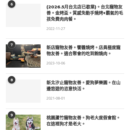
6
(2026.5月台北店已歇業)。台北寵物友
善。金烤盃。質感免動手燒烤+霸氣的毛
孩免費肉肉餐。
2022-11-27
7
新店寵物友善。饗醬燒烤。店員極度寵
物友善。適合聚會的吃到飽燒肉。
2023-10-06
8
新北汐止寵物友善。愛狗夢樂園。在山
邊悠遊的恣意快活。
2021-08-01
9
桃園蘆竹寵物友善。狗老大度假會館。
在這裡狗才是老大。