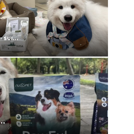
宜蘭寵
叮寧也...
2025-11-09
.
寵物零食
2025-08-24