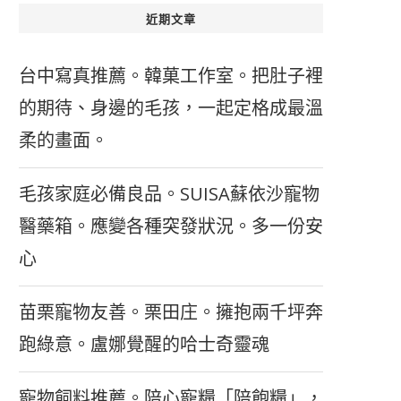
近期文章
台中寫真推薦。韓菓工作室。把肚子裡
的期待、身邊的毛孩，一起定格成最溫
柔的畫面。
毛孩家庭必備良品。SUISA蘇依沙寵物
醫藥箱。應變各種突發狀況。多一份安
心
苗栗寵物友善。栗田庄。擁抱兩千坪奔
跑綠意。盧娜覺醒的哈士奇靈魂
寵物飼料推薦。陪心寵糧「陪飽糧」，