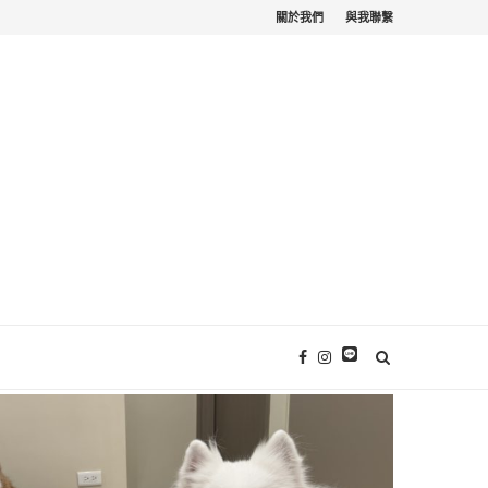
關於我們
與我聯繫
苗栗寵物友善。栗...