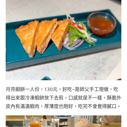
月亮蝦餅一人份，130元，好吃~是師父手工現做，吃
得出來跟冷凍蝦餅放下去煎，口感就是不一樣，酥脆外
皮內有滿滿蝦肉，厚薄度也剛好，吃完不會覺得膩口。