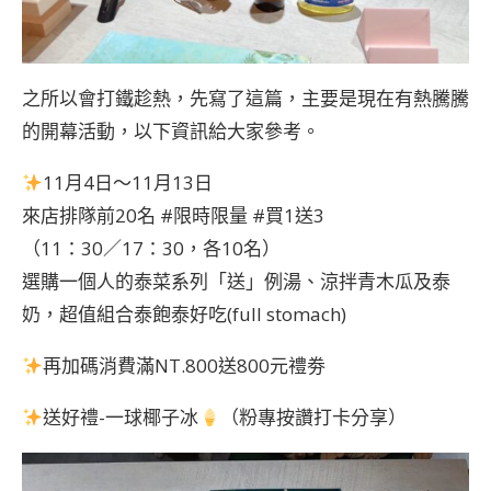
之所以會打鐵趁熱，先寫了這篇，主要是現在有熱騰騰
的開幕活動，以下資訊給大家參考。
11月4日～11月13日
來店排隊前20名 #限時限量 #買1送3
（11：30／17：30，各10名）
選購一個人的泰菜系列「送」例湯、涼拌青木瓜及泰
奶，超值組合泰飽泰好吃(full stomach)
再加碼消費滿NT.800送800元禮劵
送好禮-一球椰子冰
（粉專按讚打卡分享）