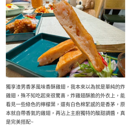
獨享渣男香茅風味香酥雞翅，我本來以為就是單純的炸
雞翅，殊不知吃起來很驚喜，炸雞翅酥脆的外衣上，能
看見一些綠色的檸檬葉，還有白色棉絮感的是香茅，原
本就自帶香氣的雞翅，再沾上主廚獨特的酸甜調醬，真
是完美搭配~