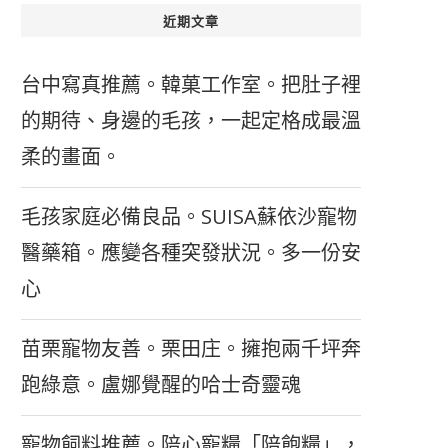
近期文章
台中寫真推薦。韓菓工作室。把肚子裡
的期待、身邊的毛孩，一起定格成最溫
柔的畫面。
毛孩家庭必備良品。SUISA蘇依沙寵物
醫藥箱。應變各種突發狀況。多一份安
心
苗栗寵物友善。栗田庄。擁抱兩千坪奔
跑綠意。盧娜覺醒的哈士奇靈魂
寵物飼料推薦。陪心寵糧「陪飽糧」，