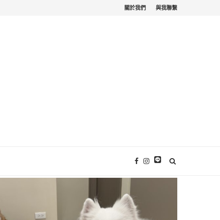
關於我們
與我聯繫
苗栗寵物友善。栗...