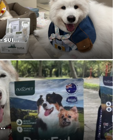
宜蘭寵
叮寧也...
2025-11-09
.
寵物零食
2025-08-24