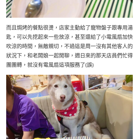
而且焗烤的餐點很燙，店家主動給了寵物盤子跟專用湯
匙，可以先挖起來一些放涼，甚至還給了小電風扇加快
吹涼的時間，無敵親切，不過這是周一沒有其他客人的
狀況下，和老闆娘一起閒聊，週日來的那天店員們忙得
團團轉，就沒有電風扇這項服務了(誤)