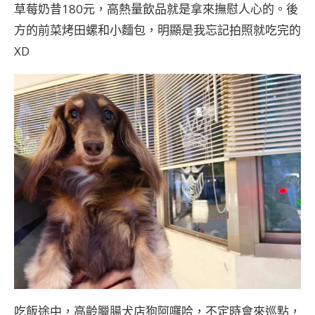
草莓奶昔180元，高熱量飲品就是拿來撫慰人心的。後
方的前菜烤田螺和小麵包，明顯是我忘記拍照就吃完的
XD
吃飯途中，高齡臘腸犬店狗阿囉哈，不定時會來巡點，