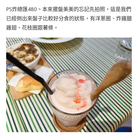
PS炸總匯480。本來擺盤美美的忘記先拍照，這是我們
已經倒出來盤子比較好分食的狀態，有洋蔥圈、炸雞腿
雞翅、花枝圈跟薯條。