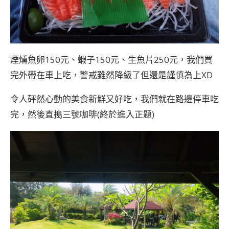
煙燻魚卵150元、蝦子150元、生魚片250元，我們買
完外帶在車上吃，警戒雖然降級了但還是謹慎為上XD
令人砰然心動的美食新鮮又好吃，我們就在路邊停車吃
完，然後直搗三號咖啡(終於進入正題)