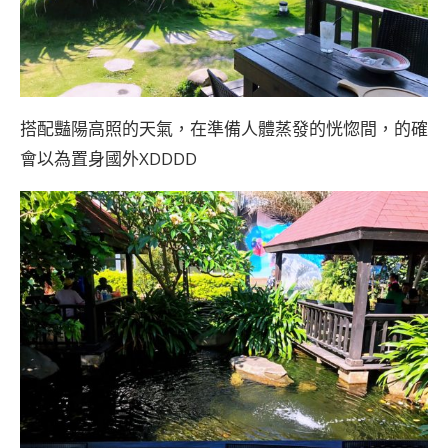
搭配豔陽高照的天氣，在準備人體蒸發的恍惚間，的確
會以為置身國外XDDDD