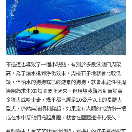
不過這也導致了一個小缺點，有別於多數泳池四周架
高，為了讓水達到淨化效果，周邊石子地就會比較低
矮，但怕水的狗狗或已經游累的狗狗，就會本能性往周
邊圍牆求生XD試圖要爬起來，但現場我觀察到無論黃
金獵犬或哈士奇，幾乎都已經是20公斤以上的長腿大
型犬，仍然無法順利爬起，如果沒有人類的協助抱一把
或在水中幫他們托起身體，就會在圍牆邊掙扎很久。
有些狗主人會笑笑就讓他們爬、看掙扎的樣子覺得很可