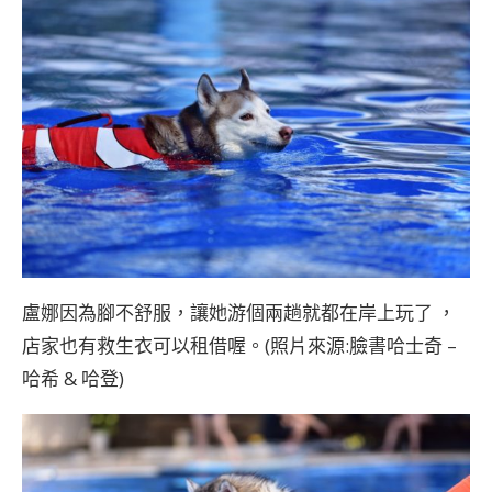
盧娜因為腳不舒服，讓她游個兩趟就都在岸上玩了 ，
店家也有救生衣可以租借喔。(照片來源:臉書
哈士奇 –
哈希 & 哈登
)