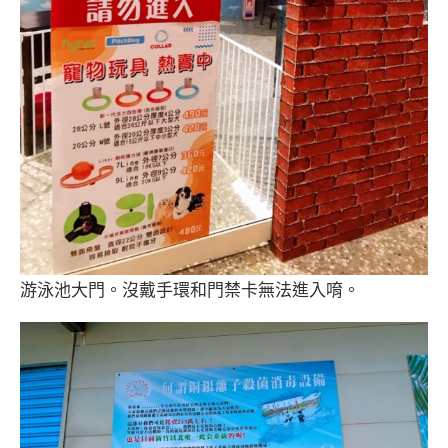
游泳池大門。沒戴手環和門禁卡無法進入唷。