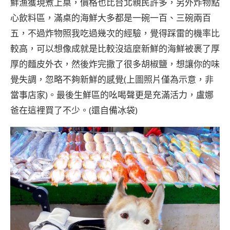
鮮漁獲現煮上桌，價格也比台北親民許多，另外炸物點
心飲料區，滿桌的海鮮大多都是一碗一百、三碗兩百
五，不過炸物照我吃過幾次的經驗，覺得踩雷的機率比
較高，可以想像成就是比較沒這麼新鮮的海鮮被裹了厚
厚的麵皮外衣，然後炸完撒了很多胡椒鹽，想讓你的味
覺失調，忽略不夠新鮮的感覺(上圖照片僅為示意，非
當事店家)。最後生鮮區的吆喝聲更是充滿活力，盧娜
爸在這裡買了不少。(還自備冰袋)