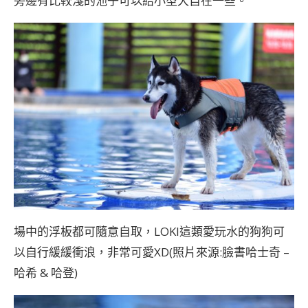
旁邊有比較淺的池子可以給小型犬自在一些。
場中的浮板都可隨意自取，LOKI這類愛玩水的狗狗可
以自行緩緩衝浪，非常可愛XD(照片來源:臉書
哈士奇 –
哈希 & 哈登
)